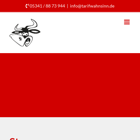
Skip
05341 / 88 73 944
|
info@tarifwahnsinn.de
to
content